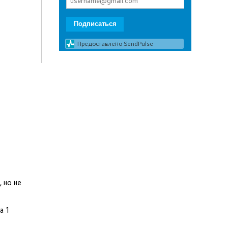
Подписаться
Предоставлено SendPulse
, но не
а 1