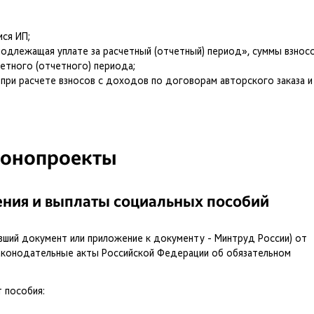
мся ИП;
 подлежащая уплате за расчетный (отчетный) период», суммы взнос
четного (отчетного) периода;
при расчете взносов с доходов по договорам авторского заказа и
конопроекты
ения и выплаты социальных пособий
вший документ или приложение к документу - Минтруд России) от
законодательные акты Российской Федерации об обязательном
 пособия: