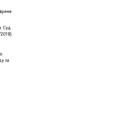
 время
я. Суд
2018).
го
ду за