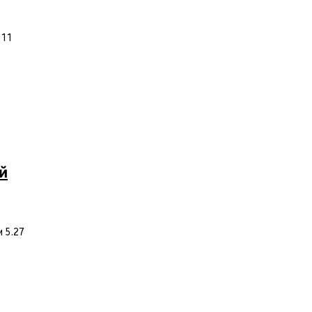
 11
й
 5.27