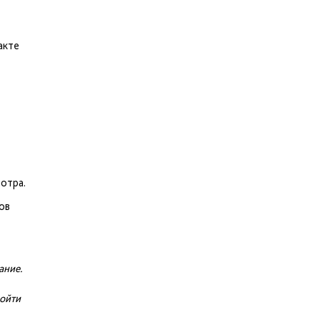
акте
отра.
ов
ание.
ройти