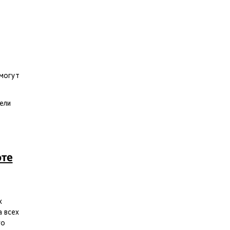
смогут
ели
оте
х
а всех
го