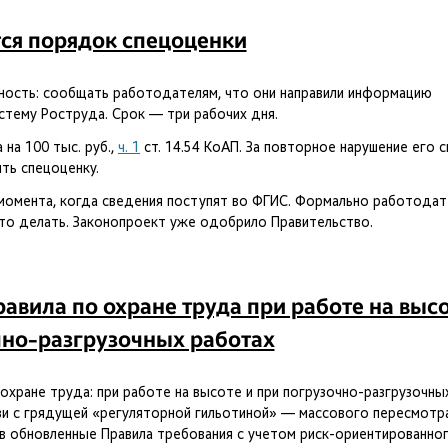
тся порядок спецоценки
ность: сообщать работодателям, что они направили информацию
стему Роструда. Срок — три рабочих дня.
на 100 тыс. руб.,
ч. 1
ст. 14.54 КоАП. За повторное нарушение его 
ть спецоценку.
 момента, когда сведения поступят во ФГИС. Формально работодат
это делать. Законопроект уже одобрило Правительство.
авила по охране труда при работе на выс
чно-разгрузочных работах
охране труда: при работе на высоте и при погрузочно-разгрузочны
вязи с грядущей «регуляторной гильотиной» — массового пересмотр
 в обновленные Правила требования с учетом риск-ориентированно