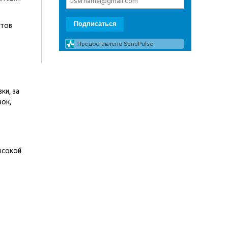
Подписаться
ктов
Предоставлено SendPulse
ки, за
вок,
ысокой