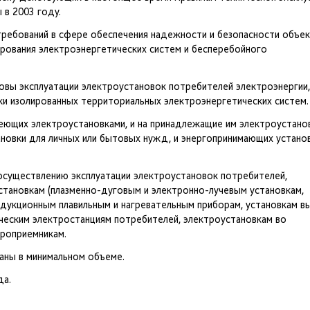
 в 2003 году.
 требований в сфере обеспечения надежности и безопасности объе
рования электроэнергетических систем и бесперебойного
овы эксплуатации электроустановок потребителей электроэнергии,
ки изолированных территориальных электроэнергетических систем.
еющих электроустановками, и на принадлежащие им электроустанов
новки для личных или бытовых нужд, и энергопринимающих устано
осуществлению эксплуатации электроустановок потребителей,
становкам (плазменно-дуговым и электронно-лучевым установкам,
ндукционным плавильным и нагревательным приборам, установкам в
ическим электростанциям потребителей, электроустановкам во
троприемникам.
ны в минимальном объеме.
да.